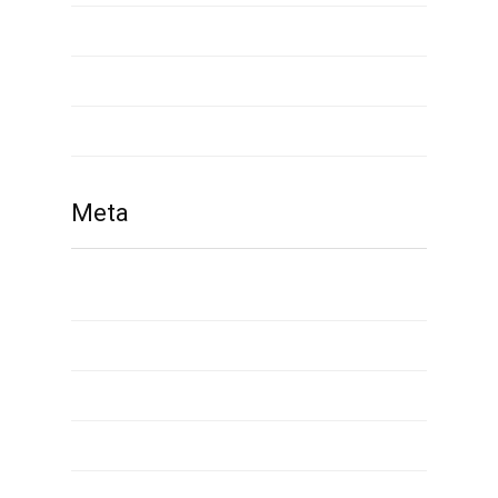
waplog reviews
what is payday loan
www russianbrides com
Meta
Giriş
Yazı beslemesi
Yorum beslemesi
WordPress.org