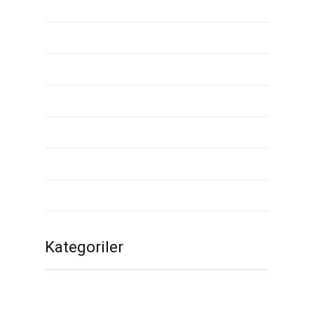
Mayıs 2020
Nisan 2020
Mart 2020
Şubat 2020
Ocak 2020
Aralık 2019
Kasım 2019
Kategoriler
1