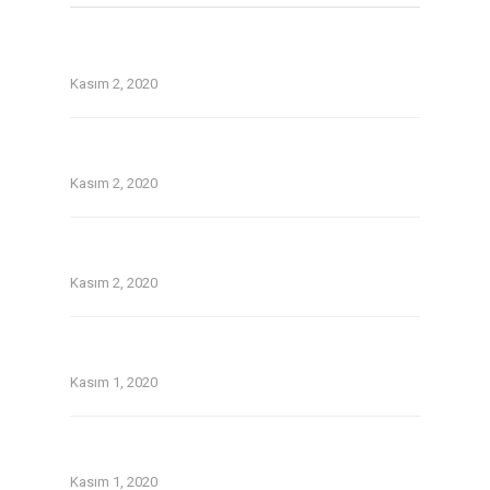
Top Tinder and Bumble on the web dating
security guidelines
Kasım 2, 2020
On line guide that is dating Avatars tackle 1st
date for you personally
Kasım 2, 2020
Without a doubt about pay day loans in
temecula ca
Kasım 2, 2020
Older Women Dating Younger Men: the
Lowdown
Kasım 1, 2020
Twoo Review September 2020.Indeed, Twoo
was a blast since Day One.
Kasım 1, 2020