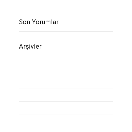
Son Yorumlar
Arşivler
Kasım 2020
Ekim 2020
Eylül 2020
Ağustos 2020
Temmuz 2020