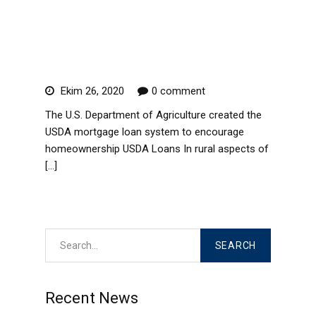
Agriculture created the USDA
mortgage loan system to
encourage homeownership
Ekim 26, 2020
0 comment
The U.S. Department of Agriculture created the
USDA mortgage loan system to encourage
homeownership USDA Loans In rural aspects of
[…]
Read More
Recent News