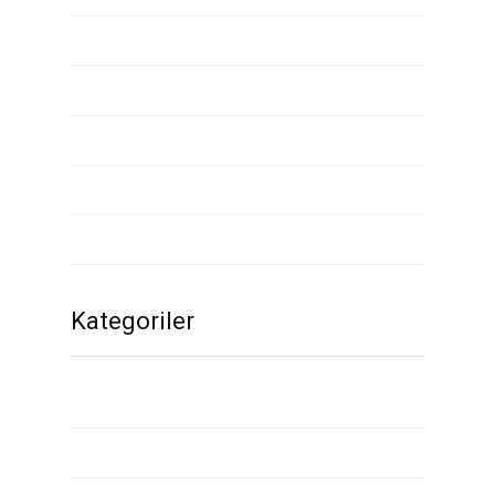
Mart 2020
Şubat 2020
Ocak 2020
Aralık 2019
Kasım 2019
Kategoriler
1
2