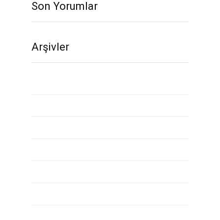
Son Yorumlar
Arşivler
Kasım 2020
Ekim 2020
Eylül 2020
Ağustos 2020
Temmuz 2020
Mayıs 2020
Nisan 2020