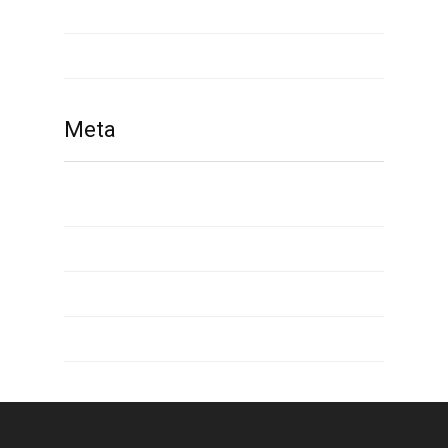
what is payday loan
www russianbrides com
Meta
Giriş
Yazı beslemesi
Yorum beslemesi
WordPress.org