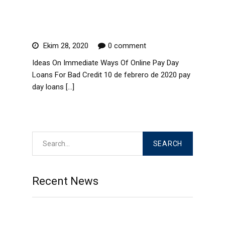
Online Pay Day Loans For
Bad Credit
Ekim 28, 2020
0 comment
Ideas On Immediate Ways Of Online Pay Day
Loans For Bad Credit 10 de febrero de 2020 pay
day loans […]
Read More
Recent News
Top Tinder and Bumble on the web dating
security guidelines