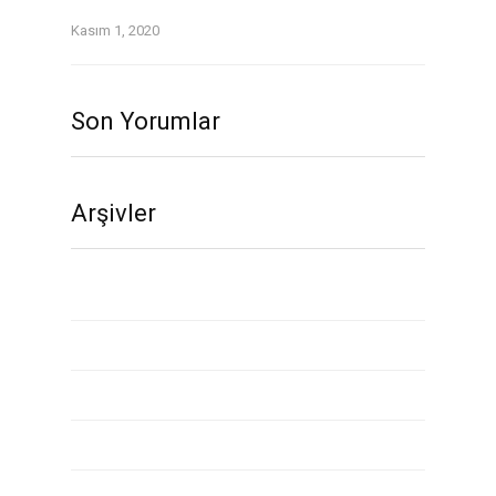
was a blast since Day One.
Kasım 1, 2020
Son Yorumlar
Arşivler
Kasım 2020
Ekim 2020
Eylül 2020
Ağustos 2020
Temmuz 2020