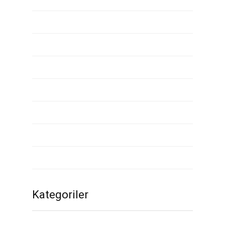
Mayıs 2020
Nisan 2020
Mart 2020
Şubat 2020
Ocak 2020
Aralık 2019
Kasım 2019
Kategoriler