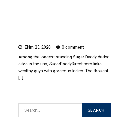
the usa,
SugarDaddyDirect.com links
wealthy guys with gorgeous
ladies.
Ekim 25, 2020
0 comment
Among the longest standing Sugar Daddy dating
sites in the usa, SugarDaddyDirect.com links
wealthy guys with gorgeous ladies. The thought
[…]
Read More