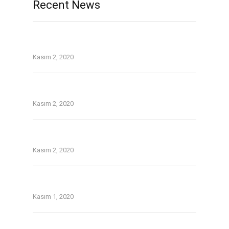
Recent News
Top Tinder and Bumble on the web dating
security guidelines
Kasım 2, 2020
On line guide that is dating Avatars tackle 1st
date for you personally
Kasım 2, 2020
Without a doubt about pay day loans in
temecula ca
Kasım 2, 2020
Older Women Dating Younger Men: the
Lowdown
Kasım 1, 2020
Twoo Review September 2020.Indeed, Twoo