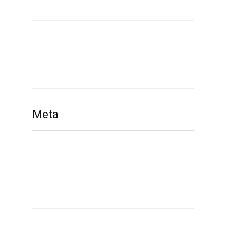
waplog com reviews
waplog reviews
what is payday loan
www russianbrides com
Meta
Giriş
Yazı beslemesi
Yorum beslemesi
WordPress.org