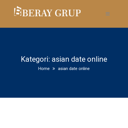
Kategori:
asian date online
Home
asian date online
Among the longest standing
Sugar Daddy dating sites in