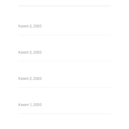
Top Tinder and Bumble on the web dating
security guidelines
Kasım 2, 2020
On line guide that is dating Avatars tackle 1st
date for you personally
Kasım 2, 2020
Without a doubt about pay day loans in
temecula ca
Kasım 2, 2020
Older Women Dating Younger Men: the
Lowdown
Kasım 1, 2020
Twoo Review September 2020.Indeed, Twoo
was a blast since Day One.