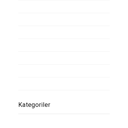
Mayıs 2020
Nisan 2020
Mart 2020
Şubat 2020
Ocak 2020
Aralık 2019
Kasım 2019
Kategoriler
1