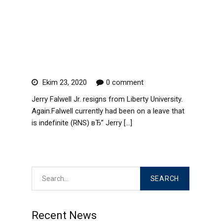
Liberty University.
Again.Falwell currently had
been on a leave that is
indefinite
Ekim 23, 2020
0 comment
Jerry Falwell Jr. resigns from Liberty University.
Again.Falwell currently had been on a leave that
is indefinite (RNS) вЂ” Jerry […]
Read More
Recent News