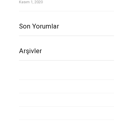
Kasım 1, 2020
Son Yorumlar
Arşivler
Kasım 2020
Ekim 2020
Eylül 2020
Ağustos 2020
Temmuz 2020