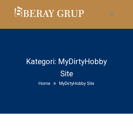
Kategori:
MyDirtyHobby
Site
Home
MyDirtyHobby Site
Jerry Falwell Jr. resigns from