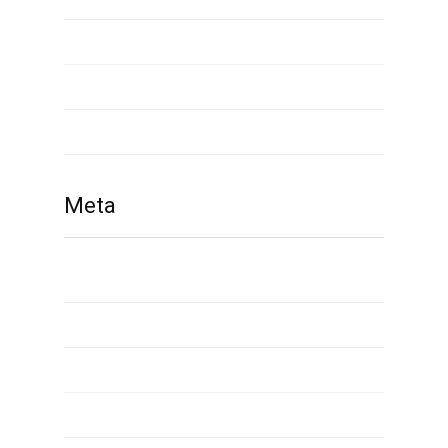
waplog reviews
what is payday loan
www russianbrides com
Meta
Giriş
Yazı beslemesi
Yorum beslemesi
WordPress.org