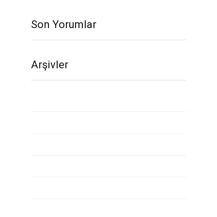
Son Yorumlar
Arşivler
Kasım 2020
Ekim 2020
Eylül 2020
Ağustos 2020
Temmuz 2020
Mayıs 2020