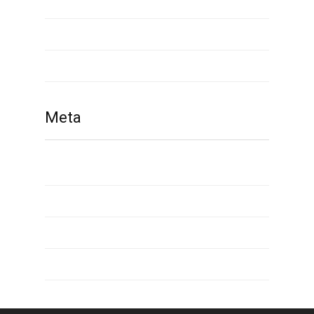
waplog reviews
what is payday loan
www russianbrides com
Meta
Giriş
Yazı beslemesi
Yorum beslemesi
WordPress.org