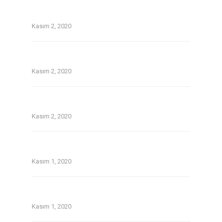
Top Tinder and Bumble on the web dating
security guidelines
Kasım 2, 2020
On line guide that is dating Avatars tackle 1st
date for you personally
Kasım 2, 2020
Without a doubt about pay day loans in
temecula ca
Kasım 2, 2020
Older Women Dating Younger Men: the
Lowdown
Kasım 1, 2020
Twoo Review September 2020.Indeed, Twoo
was a blast since Day One.
Kasım 1, 2020