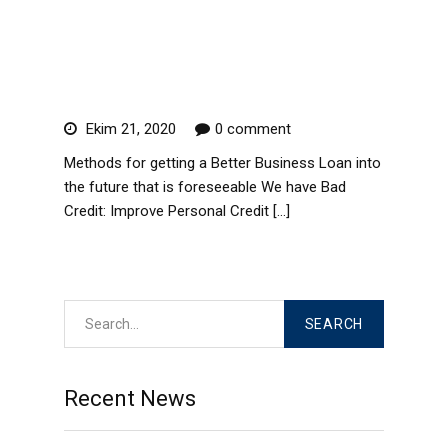
Business Loan into the
future that is foreseeable We
have Bad Credit:
Ekim 21, 2020
0 comment
Methods for getting a Better Business Loan into
the future that is foreseeable We have Bad
Credit: Improve Personal Credit […]
Read More
Recent News