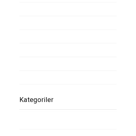
Nisan 2020
Mart 2020
Şubat 2020
Ocak 2020
Aralık 2019
Kasım 2019
Kategoriler
1
2