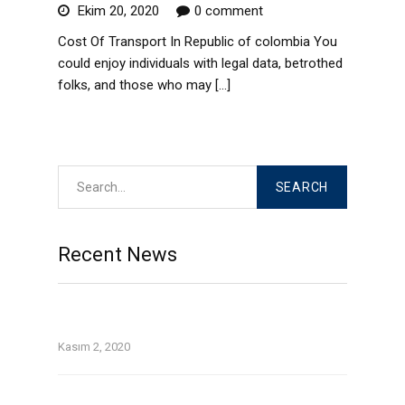
Ekim 20, 2020
0 comment
Cost Of Transport In Republic of colombia You
could enjoy individuals with legal data, betrothed
folks, and those who may […]
Read More
Recent News
Top Tinder and Bumble on the web dating
security guidelines
Kasım 2, 2020
On line guide that is dating Avatars tackle 1st