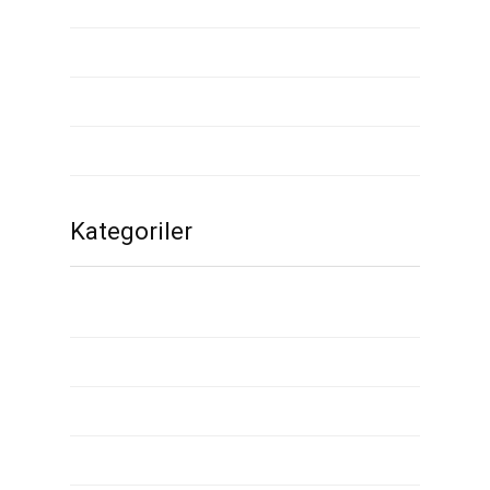
Şubat 2020
Ocak 2020
Aralık 2019
Kasım 2019
Kategoriler
1
2
2000 dollar installment loans
3