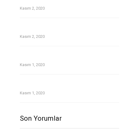
date for you personally
Kasım 2, 2020
Without a doubt about pay day loans in
temecula ca
Kasım 2, 2020
Older Women Dating Younger Men: the
Lowdown
Kasım 1, 2020
Twoo Review September 2020.Indeed, Twoo
was a blast since Day One.
Kasım 1, 2020
Son Yorumlar