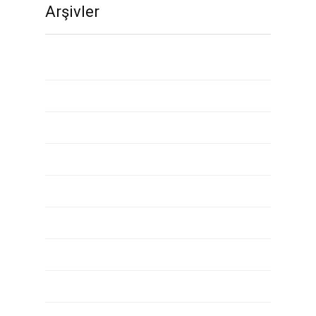
Arşivler
Kasım 2020
Ekim 2020
Eylül 2020
Ağustos 2020
Temmuz 2020
Mayıs 2020
Nisan 2020
Mart 2020